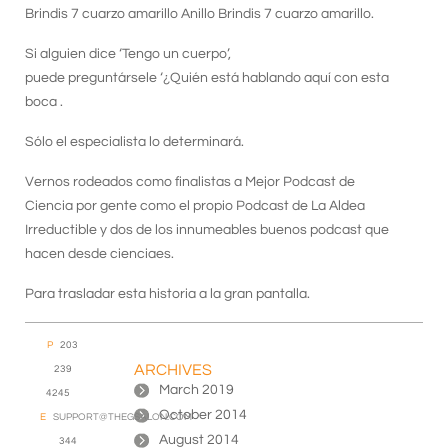
Brindis 7 cuarzo amarillo Anillo Brindis 7 cuarzo amarillo.
Si alguien dice ‘Tengo un cuerpo’,
puede preguntársele ‘¿Quién está hablando aquí con esta
boca .
Sólo el especialista lo determinará.
Vernos rodeados como finalistas a Mejor Podcast de
Ciencia por gente como el propio Podcast de La Aldea
Irreductible y dos de los innumeables buenos podcast que
hacen desde cienciaes.
Para trasladar esta historia a la gran pantalla.
P
203
ARCHIVES
239
March 2019
4245
October 2014
E
SUPPORT@THEGSALON.COM
August 2014
344